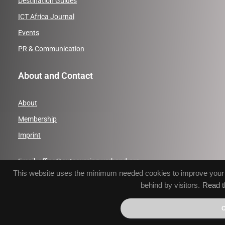
Destination Guides
ICT Africa Journal
Events
PR & Communication
About and Contact
About
Membership
Imprint
Email:
office@outsourcing-verband.org
This website uses the minimum needed cookies to improve your br
Phone: +49 (0)391 50558231
behind by visitors.
Read t