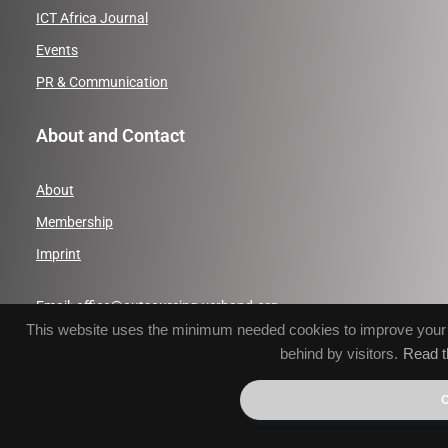
ICT Africa Journal
Events
PR & Communication
About and Contact
About
Membership
Imprint
Email:
office@outsourcing-verband.org
This website uses the minimum needed cookies to improve your br
Phone: +49 (0)391 50558231
behind by visitors.
Read t